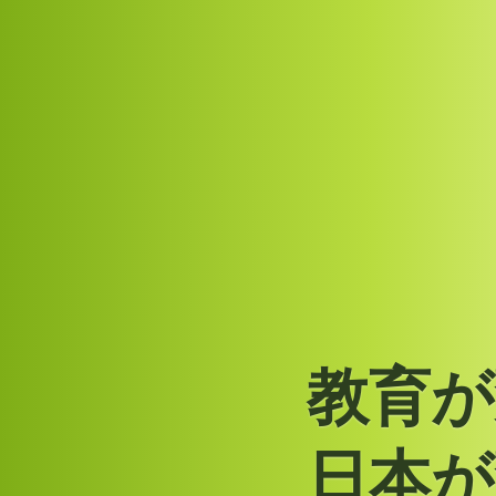
教
育
が
日
本
が