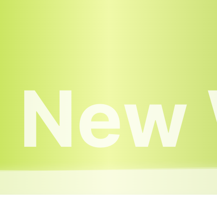
e New 