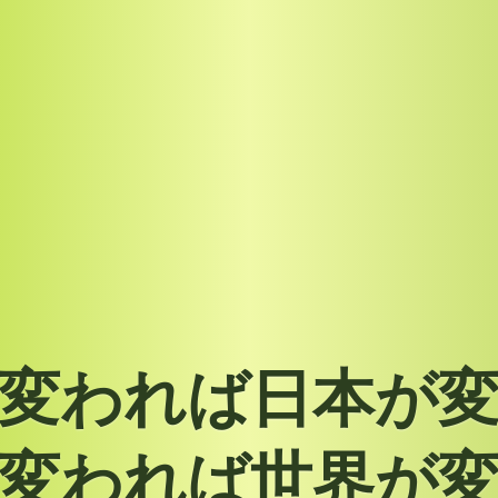
変
わ
れ
ば
日
本
が
変
わ
れ
ば
世
界
が