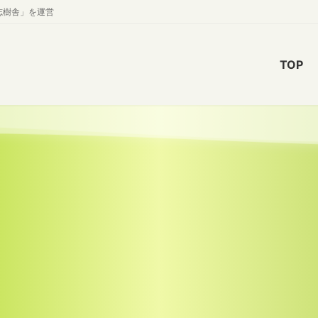
志樹舎」を運営
TOP