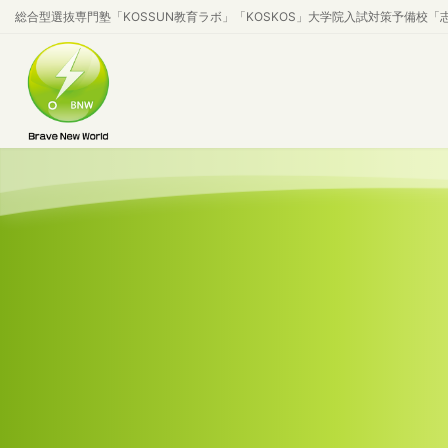
コ
ナ
総合型選抜専門塾「KOSSUN教育ラボ」「KOSKOS」大学院入試対策予備校「
ン
ビ
テ
ゲ
ン
ー
ツ
シ
へ
ョ
ス
ン
キ
に
ッ
移
プ
動