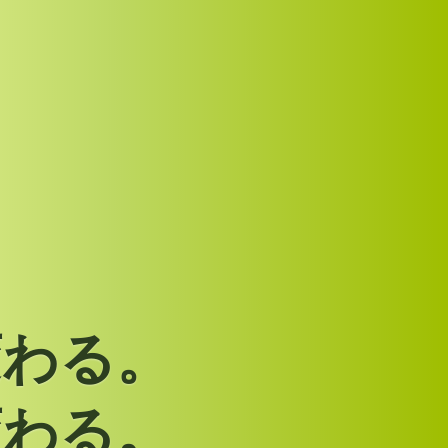
変
わ
る
。
変
わ
る
。